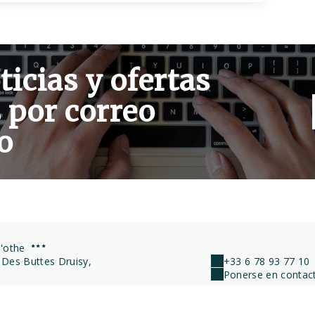
ticias y ofertas
 por correo
o
d'othe
 Des Buttes Druisy,
+33 6 78 93 77 10
Ponerse en contact
OTHE - FRANCE