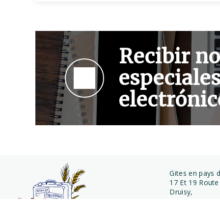
Recibir no
especiales
electrónic
Gites en pays 
17 Et 19 Route
Druisy,
10160 AIX EN 