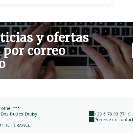
ticias y ofertas
 por correo
o
d'othe
 Des Buttes Druisy,
+33 6 78 93 77 10
Ponerse en contact
OTHE - FRANCE