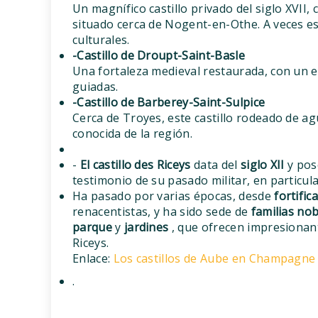
Un magnífico castillo privado del siglo XVI
situado cerca de Nogent-en-Othe. A veces est
culturales.
-Castillo de Droupt-Saint-Basle
Una fortaleza medieval restaurada, con un 
guiadas.
-Castillo de Barberey-Saint-Sulpice
Cerca de Troyes, este castillo rodeado de ag
conocida de la región.
-
El castillo des Riceys
data del
siglo XII
y pos
testimonio de su pasado militar, en particul
Ha pasado por varias épocas, desde
fortifi
renacentistas, y ha sido sede de
familias nob
parque
y
jardines
, que ofrecen impresionant
Riceys.
Enlace:
Los castillos de Aube en Champagn
.