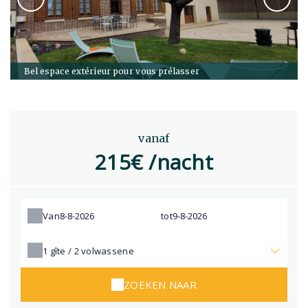
Bel espace extérieur pour vous prélasser
vanaf
215€ /nacht
Van
tot
1
gîte /
2
volwassene
ZOEKEN NAAR