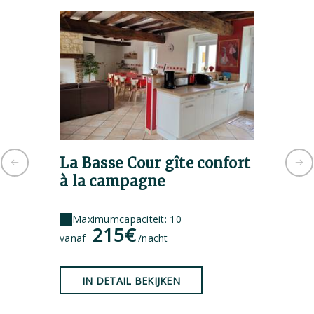
La Basse Cour gîte confort
privat
à la campagne
Maximu
Maximumcapaciteit: 10
215€
vanaf
/nacht
IN D
IN DETAIL BEKIJKEN