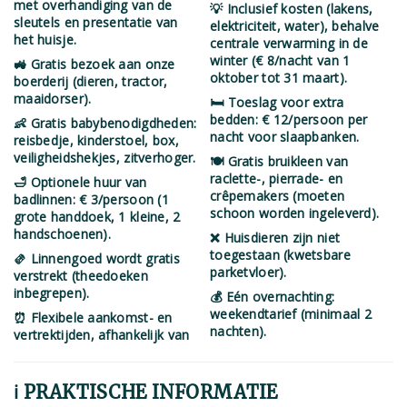
met overhandiging van de
💡 Inclusief kosten (lakens,
sleutels en presentatie van
elektriciteit, water), behalve
het huisje.
centrale verwarming in de
winter (€ 8/nacht van 1
🚜 Gratis bezoek aan onze
oktober tot 31 maart).
boerderij (dieren, tractor,
maaidorser).
🛏️ Toeslag voor extra
bedden: € 12/persoon per
👶 Gratis babybenodigdheden:
nacht voor slaapbanken.
reisbedje, kinderstoel, box,
veiligheidshekjes, zitverhoger.
🍽️ Gratis bruikleen van
raclette-, pierrade- en
🛁 Optionele huur van
crêpemakers (moeten
badlinnen: € 3/persoon (1
schoon worden ingeleverd).
grote handdoek, 1 kleine, 2
handschoenen).
❌ Huisdieren zijn niet
toegestaan (kwetsbare
🫔 Linnengoed wordt gratis
parketvloer).
verstrekt (theedoeken
inbegrepen).
💰 Eén overnachting:
weekendtarief (minimaal 2
⏰ Flexibele aankomst- en
nachten).
vertrektijden, afhankelijk van
ℹ️ PRAKTISCHE INFORMATIE