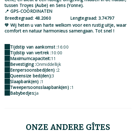
tussen Troyes (Aube) en Sens (Yonne).
📍 GPS-COÖRDINATEN
Breedtegraad: 48.2060
Lengtegraad: 3.74797
💚 Wij heten u van harte welkom voor een rustig uitje, waar
comfort en natuur harmonieus samengaan. Tot snel !
Tijdstip van aankomst :
16:00
Tijdstip van vertrek :
10:00
Maximumcapaciteit:
11
Bevestiging :
Onmiddellijk
Eenpersoonsbed(den) :
2
Queensize bed(den):
3
Slaapbank(en) :
1
Tweepersoonsslaapbank(en) :
1
Babybedjes:
Ja
ONZE ANDERE GÎTES