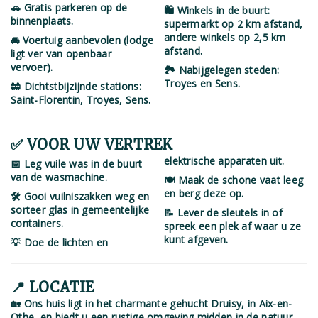
🚗 Gratis parkeren op de
🛍️ Winkels in de buurt:
binnenplaats.
supermarkt op 2 km afstand,
andere winkels op 2,5 km
🚘 Voertuig aanbevolen (lodge
afstand.
ligt ver van openbaar
vervoer).
🏞️ Nabijgelegen steden:
Troyes en Sens.
🚋 Dichtstbijzijnde stations:
Saint-Florentin, Troyes, Sens.
✅ VOOR UW VERTREK
elektrische apparaten uit.
📅 Leg vuile was in de buurt
van de wasmachine.
🍽️ Maak de schone vaat leeg
en berg deze op.
🛠️ Gooi vuilniszakken weg en
sorteer glas in gemeentelijke
📝 Lever de sleutels in of
containers.
spreek een plek af waar u ze
kunt afgeven.
💡 Doe de lichten en
📍 LOCATIE
🏡 Ons huis ligt in het charmante gehucht Druisy, in Aix-en-
Othe, en biedt u een rustige omgeving midden in de natuur,